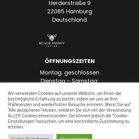
Herderstraße 9
22085 Hamburg
Deutschland
ÖFFNUNGSZEITEN
Montag: geschlossen
Dienstag – Samstag:
11:00 – 20:00 Uhr
Wir verwenden Cookies auf unserer Website, um Ihnen die
Sonntag: geschlossen
bestmögliche Erfahrung zu bieten, indem wir uns an Ihre
Präferenzen und wiederholten Besuche erinnern. Wenn Sie auf
"Alle akzeptieren" klicken, erklären Sie sich mit der Verwendung
ALLER Cookies einverstanden. Sie können jedoch die "Cookie-
Einstellungen" besuchen, um eine kontrollierte Zustimmung zu
erteilen.
Impressum
|
Datenschutz
Cookie-Einstellungen
Alle akzeptieren