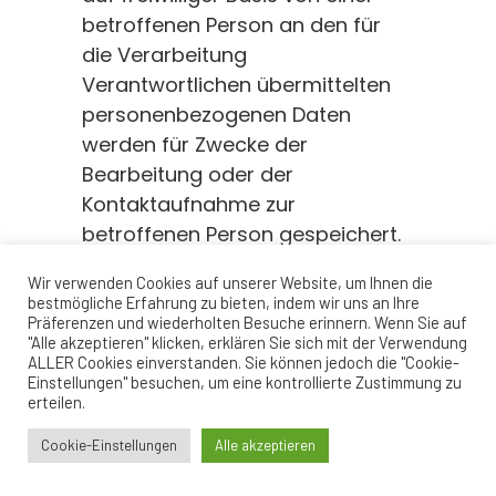
betroffenen Person an den für
die Verarbeitung
Verantwortlichen übermittelten
personenbezogenen Daten
werden für Zwecke der
Bearbeitung oder der
Kontaktaufnahme zur
betroffenen Person gespeichert.
Es erfolgt keine Weitergabe
Wir verwenden Cookies auf unserer Website, um Ihnen die
dieser personenbezogenen
bestmögliche Erfahrung zu bieten, indem wir uns an Ihre
Daten an Dritte.
Präferenzen und wiederholten Besuche erinnern. Wenn Sie auf
"Alle akzeptieren" klicken, erklären Sie sich mit der Verwendung
ALLER Cookies einverstanden. Sie können jedoch die "Cookie-
6. ROUTINEMÄSSIGE LÖSCHUNG UND S
Einstellungen" besuchen, um eine kontrollierte Zustimmung zu
PERRUNG VON PERSONENBEZOGENEN D
erteilen.
ATEN
Cookie-Einstellungen
Alle akzeptieren
Der für die Verarbeitung