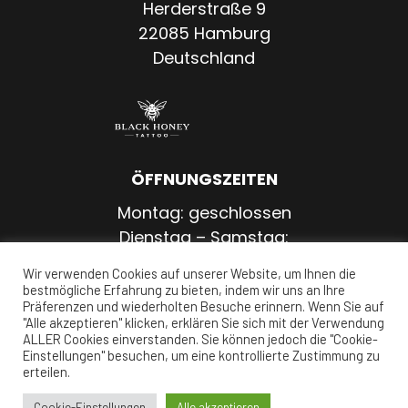
Herderstraße 9
22085 Hamburg
Deutschland
ÖFFNUNGSZEITEN
Montag: geschlossen
Dienstag – Samstag:
11:00 – 20:00 Uhr
Wir verwenden Cookies auf unserer Website, um Ihnen die
Sonntag: geschlossen
bestmögliche Erfahrung zu bieten, indem wir uns an Ihre
Präferenzen und wiederholten Besuche erinnern. Wenn Sie auf
"Alle akzeptieren" klicken, erklären Sie sich mit der Verwendung
ALLER Cookies einverstanden. Sie können jedoch die "Cookie-
Einstellungen" besuchen, um eine kontrollierte Zustimmung zu
erteilen.
Impressum
|
Datenschutz
Cookie-Einstellungen
Alle akzeptieren