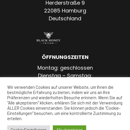
Herderstraße 9
22085 Hamburg
Deutschland
ÖFFNUNGSZEITEN
Montag: geschlossen
Dienstag – Samstag:
11:00 – 20:00 Uhr
Wir verwenden Cookies auf unserer Website, um Ihnen die
Sonntag: geschlossen
bestmögliche Erfahrung zu bieten, indem wir uns an Ihre
Präferenzen und wiederholten Besuche erinnern. Wenn Sie auf
"Alle akzeptieren" klicken, erklären Sie sich mit der Verwendung
ALLER Cookies einverstanden. Sie können jedoch die "Cookie-
Einstellungen" besuchen, um eine kontrollierte Zustimmung zu
erteilen.
Impressum
|
Datenschutz
Cookie-Einstellungen
Alle akzeptieren