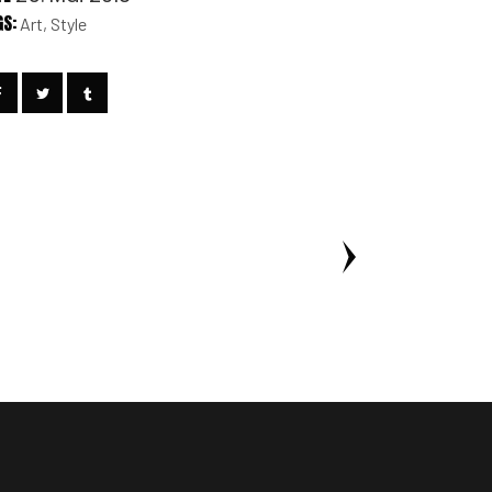
GS:
Art
Style