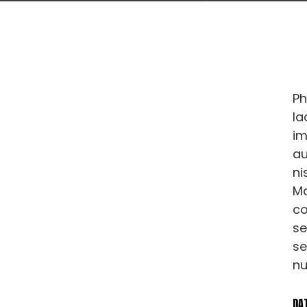
Ph
la
im
au
ni
Ma
c
se
s
nu
DA