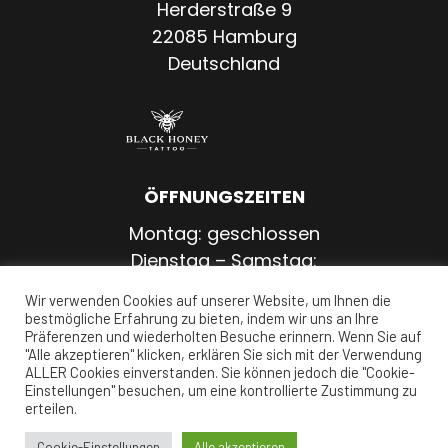
Herderstraße 9
22085 Hamburg
Deutschland
ÖFFNUNGSZEITEN
Montag: geschlossen
Dienstag – Samstag:
11:00 – 20:00 Uhr
Wir verwenden Cookies auf unserer Website, um Ihnen die
Sonntag: geschlossen
bestmögliche Erfahrung zu bieten, indem wir uns an Ihre
Präferenzen und wiederholten Besuche erinnern. Wenn Sie auf
"Alle akzeptieren" klicken, erklären Sie sich mit der Verwendung
ALLER Cookies einverstanden. Sie können jedoch die "Cookie-
Einstellungen" besuchen, um eine kontrollierte Zustimmung zu
erteilen.
Impressum
|
Datenschutz
Cookie-Einstellungen
Alle akzeptieren