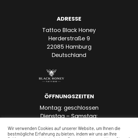
ADRESSE
Tattoo Black Honey
Herderstraße 9
22085 Hamburg
Deutschland
ÖFFNUNGSZEITEN
Montag: geschlossen
Dienstag – Samstag:
11:00 – 20:00 Uhr
Wir verwenden Cookies auf unserer Website, um Ihnen die
Sonntag: geschlossen
bestmögliche Erfahrung zu bieten, indem wir uns an Ihre