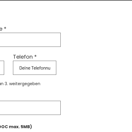
e *
Telefon *
an 3. weitergegeben
 DOC max. 5MB)